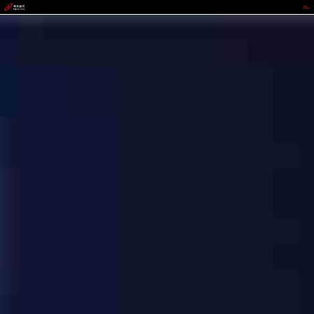
bst3388全球最奢华游戏