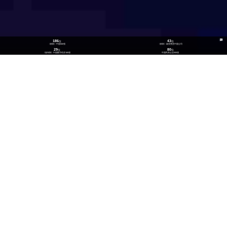
186
43
位
位
《财富》中国500强
《财富》最受赞赏中国公司
29
80
位
位
《福布斯》中国数字经济100强
中国民营企业500强
26
300
位
+
数实融合企业TOP100
技术生态伙伴