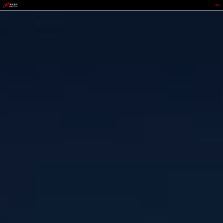
bst3388全球最奢华游戏