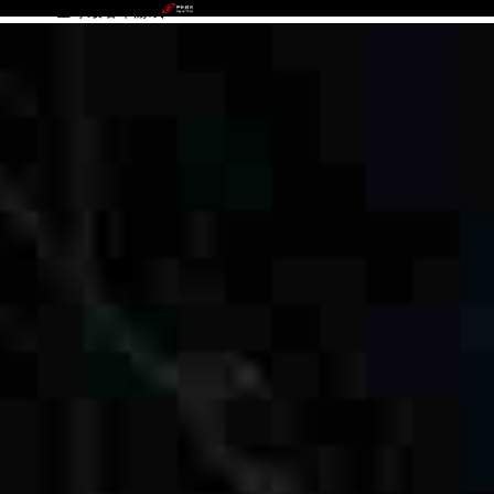
bst3388全球最奢华游戏