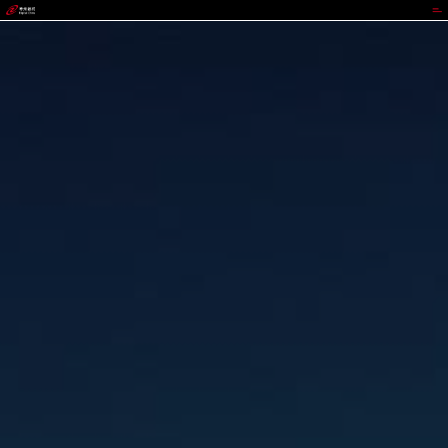
bst3388全球最奢华游戏