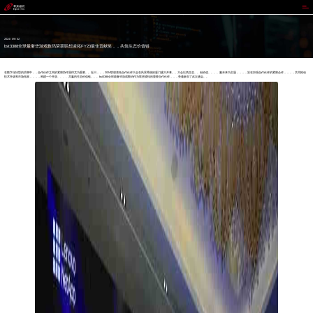
bst3388全球最奢华游戏
2024 / 09 / 02
bst3388全球最奢华游戏数码荣获联想凌拓FY23最佳贡献奖，，共筑生态价值链
在数字化转型的浪潮中，，合作伙伴之间的紧密协作显得尤为重要。。近日，，，2024联想凌拓合作伙伴大会在风景秀丽的厦门盛大开幕。。大会以筑生态、、创价值、、、、赢未来为主题，，，，旨在加强合作伙伴的紧密合作，，，，共同推动
技术升级和市场拓展，，，，构建一个开放、、、、共赢的生态价值链。。。bst3388全球最奢华游戏数码作为联想凌拓的重要合作伙伴，，，受邀参加了此次盛会。。