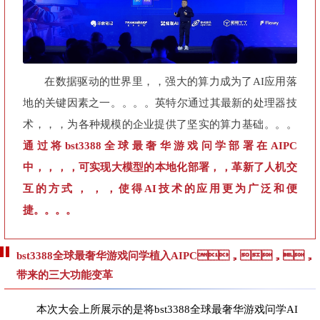
在数据驱动的世界里，，强大的算力成为了AI应用落
地的关键因素之一。。。。英特尔通过其最新的处理器技
术，，，为各种规模的企业提供了坚实的算力基础。。。
通过将bst3388全球最奢华游戏问学部署在AIPC
中，，，，可实现大模型的本地化部署，，革新了人机交
互的方式，，，使得AI技术的应用更为广泛和便
捷。。。。
bst3388全球最奢华游戏问学植入AIPC，，，
带来的三大功能变革
本次大会上所展示的是将bst3388全球最奢华游戏问学AI