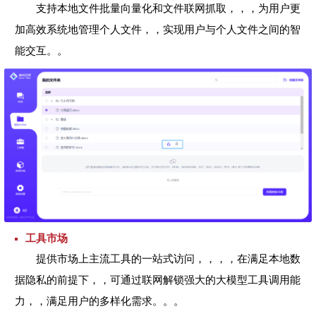
支持本地文件批量向量化和文件联网抓取，，，为用户更
加高效系统地管理个人文件，，实现用户与个人文件之间的智
能交互。。
工具市场
提供市场上主流工具的一站式访问，，，，在满足本地数
据隐私的前提下，，可通过联网解锁强大的大模型工具调用能
力，，满足用户的多样化需求。。。