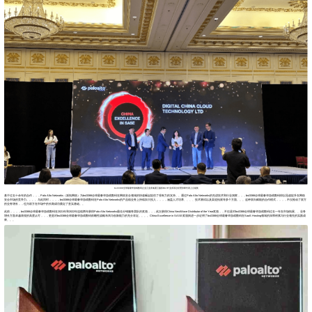
bst3388全球最奢华游戏数码企业云业务集团云服务BU HT业务部总经理张希代表上台领奖
基于过去十余年的合作，，，Palo Alto Networks（派拓网络）为bst3388全球最奢华游戏数码在网络安全领域的快速崛起提供了强有力的支持。。通过Palo Alto Networks的先进技术和行业洞察，，，bst3388全球最奢华游戏数码得以迅速提升在网络
安全市场的竞争力。。。。与此同时，，，，bst3388全球最奢华游戏数码在Palo Alto Networks的产品线业务上持续加大投入，，，，涵盖人才培养、、、、技术测试以及渠道拓展等多个方面。。。这种双向赋能的合作模式，，，，不仅推动了双方
的业务增长，，也为双方在市场中的长期成功奠定了坚实基础。。
此前，，，，bst3388全球最奢华游戏数码在2021年和2022年连续两年获得Palo Alto Networks最佳分销服务团队的奖项，，，此次获得China NextWave Distributor of the Year奖项，，不仅是对bst3388全球最奢华游戏数码过去一年在市场拓展、、业务
增长方面卓越表现的高度认可，，，更是对bst3388全球最奢华游戏数码前瞻性战略布局与创新能力的充分肯定。。。。China Excellence in SASE奖项则进一步证明了bst3388全球最奢华游戏数码在SaaS Hosting领域的深厚积累与行业领先的实践成
果。。。