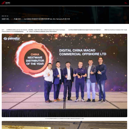
bst3388全球最奢华游戏
2024 / 09 / 18
创新引领，，，共赢未来——bst3388全球最奢华游戏数码荣膺Palo Alto Networks年度大奖
近日，，全球网络安全领导企业Palo Alto Networks（派拓网络）在澳门举办为期三天的Fy25 Greater China Partner Summit会议，，，bst3388全球最奢华游戏数码凭借卓越的市场表现与技术服务能力，，，荣获China NextWave Distributor of the Year及
China Excellence in SASE两项重量级奖项，，，进一步巩固了其在网络安全领域的核心影响力和技术领先性。。。
bst3388全球最奢华游戏数码企业云业务集团安全BU安全及解决方案事业部总经理刘通代表上台领奖